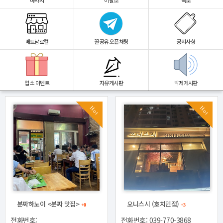
마사지
이발소
숙소
베트남로컬
꿀공유 오픈채팅
공지사항
업소 이벤트
자유게시판
박제게시판
Hot
Hot
분짜하노이 <분짜 맛집>
오니스시 (호치민점)
+0
+3
전화번호:
전화번호: 039-770-3868