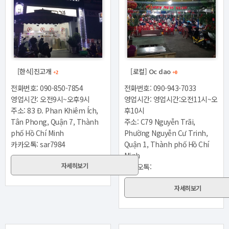
[한식]진고개
[로컬] Oc dao
+2
+0
전화번호: 090-850-7854
전화번호: 090-943-7033
영업시간: 오전9시~오후9시
영업시간: 영업시간:오전11시~오
주소: 83 Đ. Phan Khiêm Ích,
후10시
Tân Phong, Quận 7, Thành
주소: C79 Nguyễn Trãi,
phố Hồ Chí Minh
Phường Nguyễn Cư Trinh,
카카오톡: sar7984
Quận 1, Thành phố Hồ Chí
Minh
자세히보기
카카오톡:
자세히보기