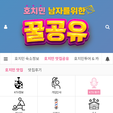
지정보
호치민 숙소정보
호치민 맛집공유
호치민투어 & 카지노
호치민 맛집
맛집후기
KTV정보
가입인사
KTV 후기