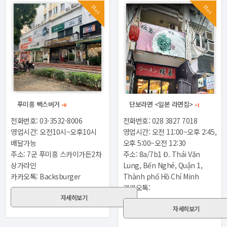
Hot
Hot
푸미흥 빽스버거
단보라면 <일본 라면집>
+0
+1
전화번호: 03-3532-8006
전화번호: 028 3827 7018
영업시간: 오전10시~오후10시
영업시간: 오전 11:00~오후 2:45,
배달가능
오후 5:00~오전 12:30
주소: 7군 푸미흥 스카이가든2차
주소: 8a/7b1 Đ. Thái Văn
상가라인
Lung, Bến Nghé, Quận 1,
카카오톡: Backsburger
Thành phố Hồ Chí Minh
카카오톡:
자세히보기
자세히보기