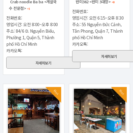
Crab noodle Ba ba <게살국
반미362 <반미 3대장>
+0
수 전문점>
+1
전화번호:
전화번호:
영업시간: 오전 6:15~오후 8:30
영업시간: 오전 8:00~오후 8:00
주소: 55 Nguyễn Đức Cảnh,
주소: 84/6 Đ. Nguyễn Biểu,
Tân Phong, Quận 7, Thành
Phường 1, Quận 5, Thành
phố Hồ Chí Minh
phố Hồ Chí Minh
카카오톡:
카카오톡:
자세히보기
자세히보기
Hot
Hot