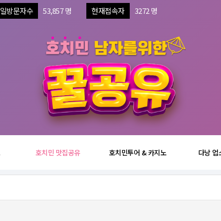
일방문자수
53,857 명
현재접속자
3272 명
보
호치민 맛집공유
호치민투어 & 카지노
다낭 업