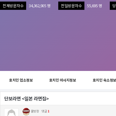
전체방문자수
34,362,905 명
전일방문자수
55,695 명
당
호치민 업소정보
호치민 마사지정보
호치민 숙소정
단보라면 <일본 라면집>
꿀방장
댓글
1