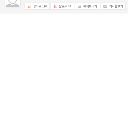
좋아요
110
팔로우
44
쪽지보내기
게시물보기