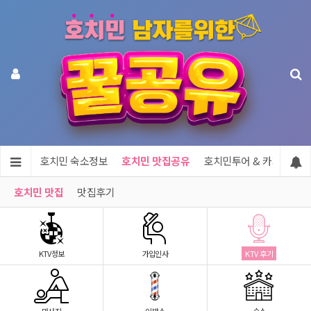
지정보
호치민 숙소정보
호치민 맛집공유
호치민투어 & 카지노
호치민 맛집
맛집후기
KTV정보
가입인사
KTV 후기