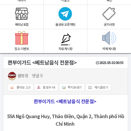
마사지
이발소
숙소
베트남로컬
꿀공유 오픈채팅
공지사항
업소 이벤트
자유게시판
박제게시판
콴부이가드 <베트남음식 전문점>
2023.05.02 00:55
꿀방장
댓글 0
좋아요
110
팔로우
44
쪽지보내기
게시물보기
콴부이가드 <베트남음식 전문점>
55A Ngô Quang Huy, Thảo Điền, Quận 2, Thành phố Hồ
Chí Minh