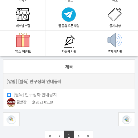
마사지
이발소
숙소
베트남로컬
꿀공유 오픈채팅
공지사항
업소 이벤트
자유게시판
박제게시판
제목
[알림]
[필독] 안구정화 안내공지
[필독] 안구정화 안내공지
꿀방장
2021.05.28
1