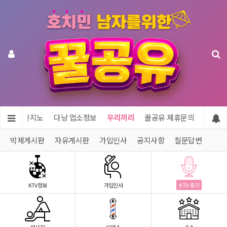
투어 & 카지노
다낭 업소정보
우리끼리
꿀공유 제휴문의
박제게시판
자유게시판
가입인사
공지사항
질문답변
KTV정보
가입인사
KTV 후기