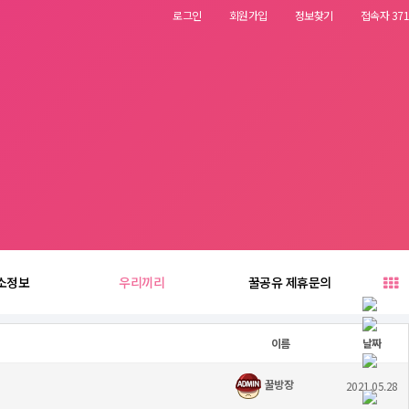
로그인
회원가입
정보찾기
접속자 371
소정보
우리끼리
꿀공유 제휴문의
이름
날짜
꿀방장
2021.05.28