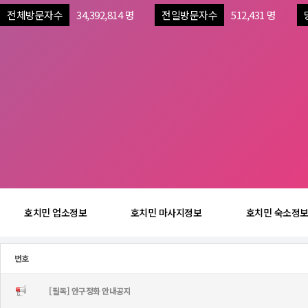
전체방문자수
34,392,814 명
전일방문자수
512,431 명
호치민 업소정보
호치민 마사지정보
호치민 숙소정
번호
[필독] 안구정화 안내공지