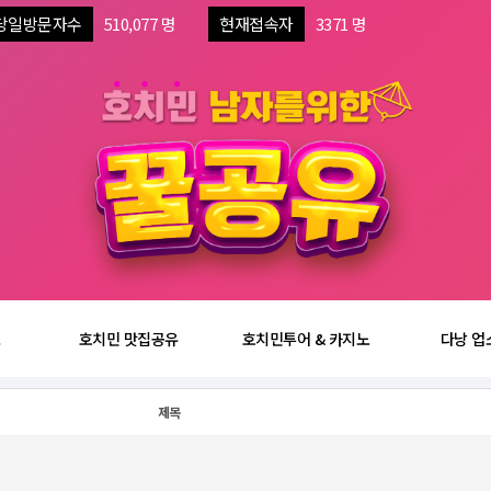
당일방문자수
510,077 명
현재접속자
3371 명
보
호치민 맛집공유
호치민투어 & 카지노
다낭 업
제목