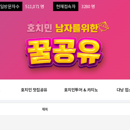
일방문자수
511,071 명
현재접속자
3280 명
보
호치민 맛집공유
호치민투어 & 카지노
다낭 업
제목