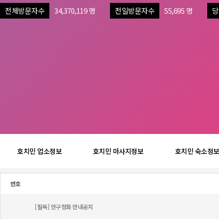
전체방문자수
34,370,119 명
전일방문자수
55,695 명
당
호치민 업소정보
호치민 마사지정보
호치민 숙소정
번호
[필독] 안구정화 안내공지