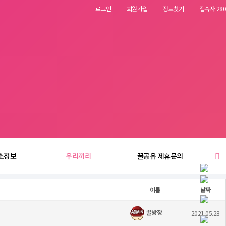
로그인
회원가입
정보찾기
접속자 280
소정보
우리끼리
꿀공유 제휴문의
이름
날짜
꿀방장
2021.05.28