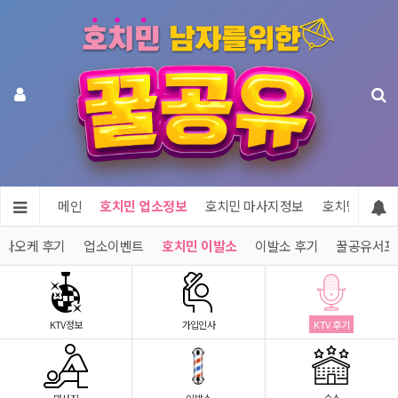
메인
호치민 업소정보
호치민 마사지정보
호치민 숙소정
가라오케 후기
업소이벤트
호치민 이발소
이발소 후기
꿀공유서포
KTV정보
가입인사
KTV 후기