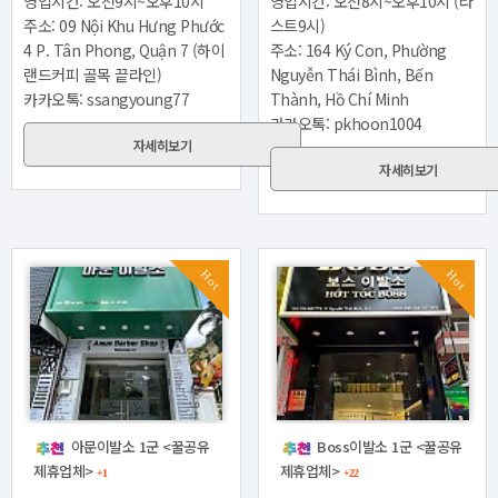
영업시간: 오전9시~오후10시
영업시간: 오전8시~오후10시 (라
주소: 09 Nội Khu Hưng Phước
스트9시)
4 P. Tân Phong, Quận 7 (하이
주소: 164 Ký Con, Phường
랜드커피 골목 끝라인)
Nguyễn Thái Bình, Bến
카카오톡: ssangyoung77
Thành, Hồ Chí Minh
카카오톡: pkhoon1004
자세히보기
자세히보기
Hot
Hot
아문이발소 1군 <꿀공유
Boss이발소 1군 <꿀공유
제휴업체>
제휴업체>
+1
+22