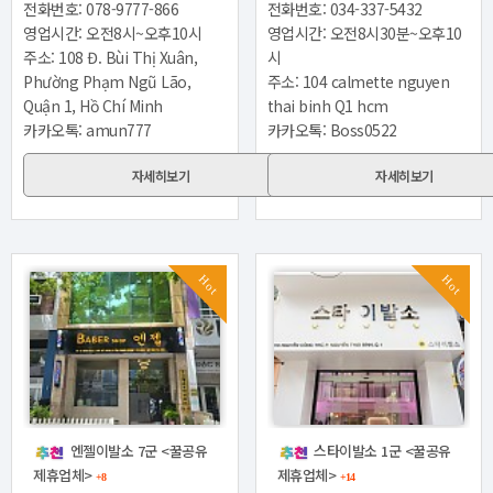
전화번호: 078-9777-866
전화번호: 034-337-5432
영업시간: 오전8시~오후10시
영업시간: 오전8시30분~오후10
주소: 108 Đ. Bùi Thị Xuân,
시
Phường Phạm Ngũ Lão,
주소: 104 calmette nguyen
Quận 1, Hồ Chí Minh
thai binh Q1 hcm
카카오톡: amun777
카카오톡: Boss0522
자세히보기
자세히보기
Hot
Hot
엔젤이발소 7군 <꿀공유
스타이발소 1군 <꿀공유
제휴업체>
제휴업체>
+8
+14