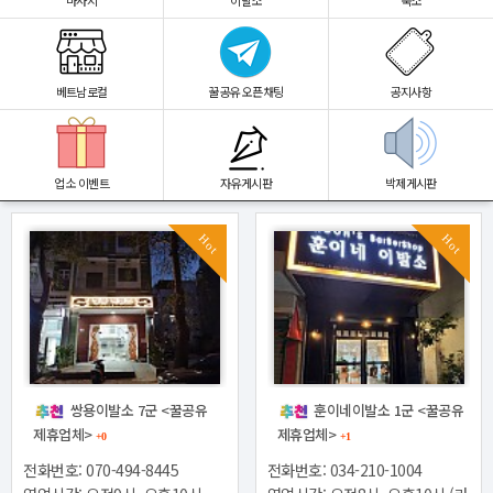
마사지
이발소
숙소
베트남로컬
꿀공유 오픈채팅
공지사항
업소 이벤트
자유게시판
박제게시판
Hot
Hot
쌍용이발소 7군 <꿀공유
훈이네이발소 1군 <꿀공유
제휴업체>
제휴업체>
+0
+1
전화번호: 070-494-8445
전화번호: 034-210-1004