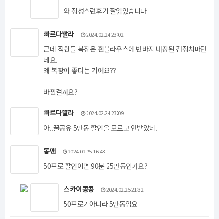
와 정성스런후기 잘읽었습니다
빠르다빨라
2024.02.24 23:02
근데 직원들 복장은 흰블라우스에 반바지 내장된 검정치마던
데요.
왜 복장이 좋다는 거에요??
바뀐걸까요?
빠르다빨라
2024.02.24 23:09
아..꿀공유 5만동 할인을 모르고 안받았네.
동맨
2024.02.25 16:43
50프로 할인이면 90분 25만동인가요?
스카이콩콩
2024.02.25 21:32
50프로가아니라 5만동임요