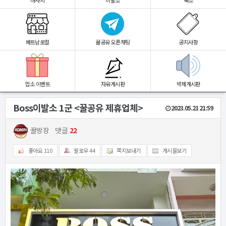
마사지
이발소
숙소
베트남로컬
꿀공유 오픈채팅
공지사항
업소 이벤트
자유게시판
박제게시판
Boss이발소 1군 <꿀공유 제휴업체>
2023.05.21 21:59
꿀방장
댓글
22
좋아요
110
팔로우
44
쪽지보내기
게시물보기