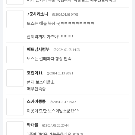
7군시라소니
2024.01.02 04:02
보스는 애들 복장 굿ㅋㅋㅋㅋㅋㅋㅋㅋㅋ
란제리까지 가즈아!!!!!!!!!!!
베트남사령부
2024.01.03 14:03
보스는 갈때마다 항상 만족
호린이11
2024.01.13 20:21
현재 보스이발소
매우만족중
스카이콩콩
2024.01.17 19:47
이곳이 핫한 보스이발소군요^^
박대물
2024.02.22 20:44
1주에 2번은 가는듯하네요 ㅎㅎㅎ