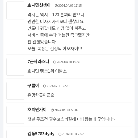
호치민신생아
2024.04.09 17:15
역시는 역시....120 분짜리 받으니
왠만한 마사지가계보다 괜찮네요
면도나 귀팔때도 신경 많이 써주고
서비스 중에 수다 떠는건 좀그랬지만
전 괜찮았습니다
오늘 복장은 검정색 아오자이!!!
7군시라소니
2024.04.20 19:55
호치민 랭크1위 이발소
구름이
2024.07.11 22:30
유명한곳이군요
호치민가이
2024.07.30 22:36
첫날 무조건 필수코스라길래 다녀왔는데 굿입니다~
김똥5783dydy
2024.08.03 23:29