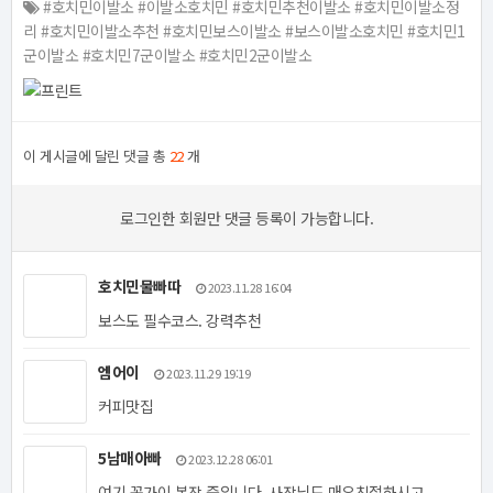
#호치민이발소 #이발소호치민 #호치민추천이발소 #호치민이발소정
리 #호치민이발소추천 #호치민보스이발소 #보스이발소호치민 #호치민1
군이발소 #호치민7군이발소 #호치민2군이발소
이 게시글에 달린 댓글 총
22
개
로그인한 회원만 댓글 등록이 가능합니다.
호치민물빠따
2023.11.28 16:04
보스도 필수코스. 강력추천
엠어이
2023.11.29 19:19
커피맛집
5남매아빠
2023.12.28 06:01
여기 꼰가이 복장 죽입니다. 사장님도 매우친절하시고