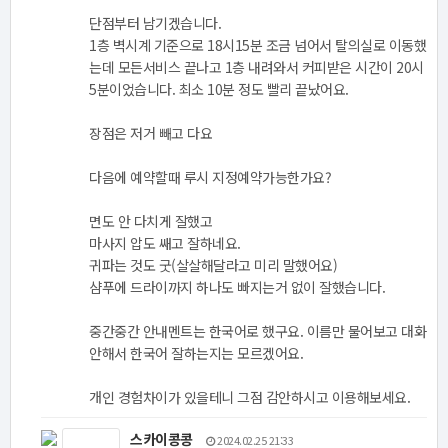
단점부터 남기겠습니다.
1층 벽시계 기준으로 18시15분 조금 넘어서 탈의실로 이동했
는데 모든서비스 끝나고 1층 내려와서 커피받은 시간이 20시
5분이었습니다. 최소 10분 정도 빨리 끝났어요.
장점은 저거 빼고 다요
다음에 예약할때 루시 지정예약가능한가요?
면도 안 다치게 잘했고
마사지 압도 쌔고 잘하네요.
귀파는 것도 굿(살살해달라고 미리 말했어요)
샴푸에 드라이까지 하나도 빠지는거 없이 잘했습니다.
중간중간 안내멘트는 한국어로 했구요. 이름만 물어보고 대화
안해서 한국어 잘하는지는 모르겠어요.
개인 경험차이가 있을테니 그점 감안하시고 이용해보세요.
스카이콩콩
2024.02.25 21:33