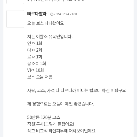
빠르다빨라
2024.02.24 23:01
오늘 보스 다녀왔어요
저는 이발소 유목민입니다.
엔ㅇ 1회
다ㅇ 2회
로ㅇ 1회
응ㅇㅇ 1회
VIㅇ 10회
보스 오늘 처음
사람, 코스, 가격 다 다르니까 어디는 별로다 하긴 어렵구요
제 경험으로는 오늘이 제일 좋았습니다.
50만동 120분 코스
직원:루시(그렇게 들렸어요)
작고 비교적 하얀피부에 어려보이던데요