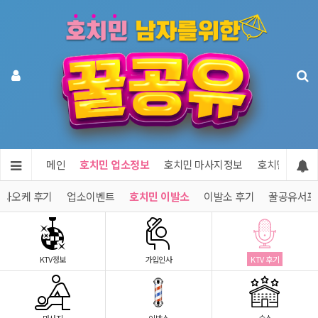
메인
호치민 업소정보
호치민 마사지정보
호치민 숙소정
가라오케 후기
업소이벤트
호치민 이발소
이발소 후기
꿀공유서포
KTV정보
가입인사
KTV 후기