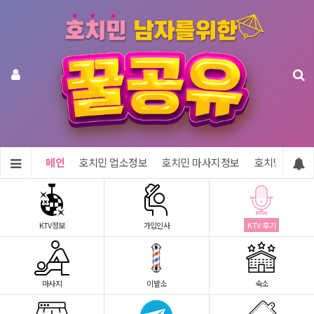
메인
호치민 업소정보
호치민 마사지정보
호치민 숙소정
KTV정보
가입인사
KTV 후기
마사지
이발소
숙소