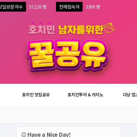
당일방문자수
57,110 명
현재접속자
3300 명
보
호치민 맛집공유
호치민투어 & 카지노
다낭 업
Have a Nice Day!