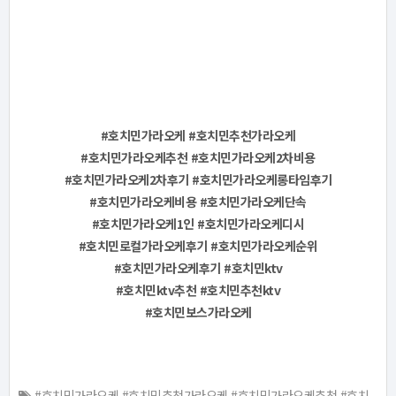
#호치민가라오케
#호치민추천가라오케
#호치민가라오케추천
#호치민가라오케2차비용
#호치민가라오케2차후기
#호치민가라오케롱타임후기
#호치민가라오케비용
#호치민가라오케단속
#호치민가라오케1인
#호치민가라오케디시
#호치민로컬가라오케후기
#호치민가라오케순위
#호치민가라오케후기
#호치민ktv
#호치민ktv추천
#호치민추천ktv
#호치민보스가라오케
#호치민가라오케 #호치민추천가라오케 #호치민가라오케추천 #호치