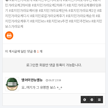
민가라오케2차비용 #호치민가라오케2차후기 #호치민가라오케롱타임후
기 #호치민가라오케비용 #호치민가라오케단속 #호치민가라오케1인 #호
치민가라오케디시 #호치민로컬가라오케후기 #호치민가라오케순위 #호
치민가라오케후기 #호치민ktv #호치민ktv추천 #호치민추천ktv #호치민
보스가라오케
이 게시글에 달린 댓글 총
1
개
로그인한 회원만 댓글 등록이 가능합니다.
엠어이안뉴엠뉴
06.07 23:04
오..여기가 그 유명한 보스 +_+