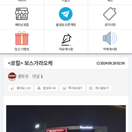
마사지
이발소
숙소
베트남로컬
꿀공유 오픈채팅
공지사항
업소 이벤트
자유게시판
박제게시판
<로컬> 보스가라오케
2024.09.20 02:36
꿀방장
댓글
1
좋아요
110
팔로우
44
쪽지보내기
게시물보기