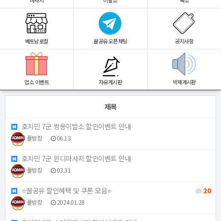
마사지
이발소
숙소
베트남로컬
꿀공유 오픈채팅
공지사항
업소 이벤트
자유게시판
박제게시판
제목
호치민 7군 쌍용이발소 할인이벤트 안내
꿀방장
06.13
호치민 7군 윈디마사지 할인이벤트 안내
꿀방장
03.31
⭐️꿀공유 할인혜택 및 쿠폰 모음⭐️
20
꿀방장
2024.01.28