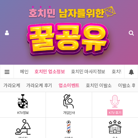
메인
호치민 업소정보
호치민 마사지정보
호치민 숙소정
민 가라오케
가라오케 후기
업소이벤트
호치민 이발소
이발소 후
KTV정보
가입인사
KTV 후기