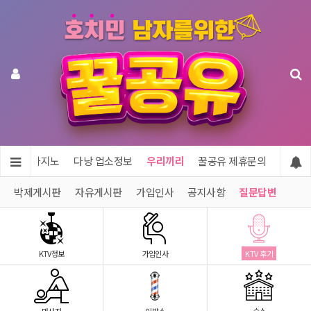
투어 & 카지노
다낭 업소정보
우리끼리
꿀공유 제휴문의
박제게시판
자유게시판
가입인사
공지사항
질문답변
KTV정보
가입인사
KTV 후기