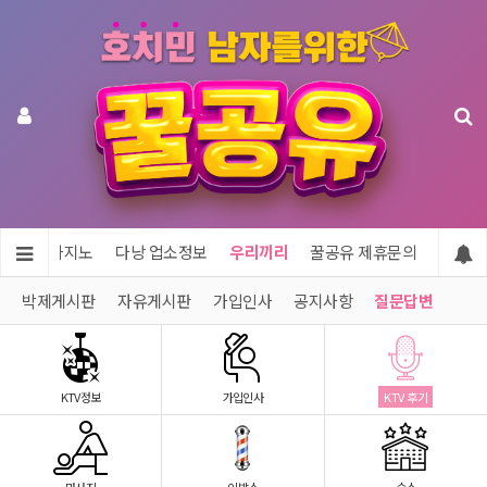
투어 & 카지노
다낭 업소정보
우리끼리
꿀공유 제휴문의
박제게시판
자유게시판
가입인사
공지사항
질문답변
KTV정보
가입인사
KTV 후기