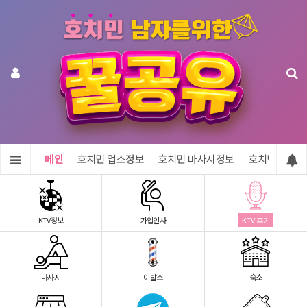
메인
호치민 업소정보
호치민 마사지정보
호치민 숙소정
KTV정보
가입인사
KTV 후기
마사지
이발소
숙소