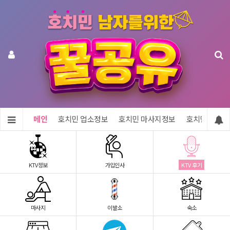
메인
호치민 업소정보
호치민 마사지정보
호치민 숙소정
KTV정보
가입인사
KTV 후기
마사지
이발소
숙소