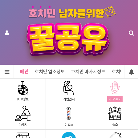
메인
호치민 업소정보
호치민 마사지정보
호치민 숙소정
KTV정보
가입인사
KTV 후기
마사지
이발소
숙소