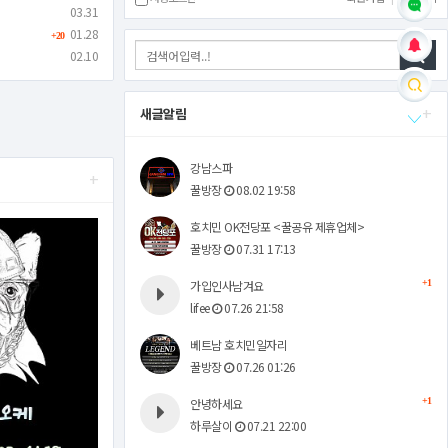
03.31
01.28
+20
02.10
+
새글알림
강남스파
+
꿀방장
08.02 19:58
호치민 OK전당포 <꿀공유 제휴업체>
꿀방장
07.31 17:13
가입인사남겨요
+1
lifee
07.26 21:58
베트남 호치민일자리
꿀방장
07.26 01:26
안녕하세요
+1
하루살이
07.21 22:00