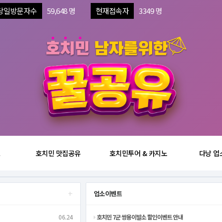
당일방문자수
59,648 명
현재접속자
3349 명
보
호치민 맛집공유
호치민투어 & 카지노
다낭 업
+
업소이벤트
06.24
호치민 7군 쌍용이발소 할인이벤트 안내