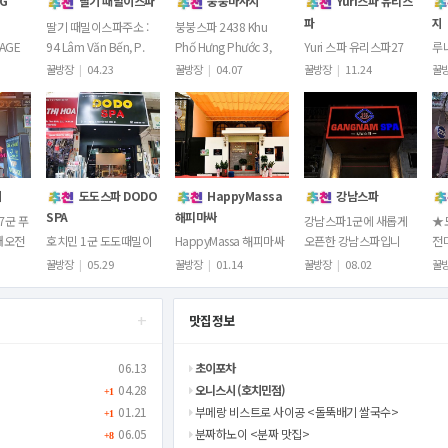
NG
딸기 때밀이스파
붕붕마사지
Yuri스파 유리스
파
지
딸기 때밀이스파주소 :
붕붕스파 2438 Khu
SAGE
94 Lâm Văn Bến, P.
Phố Hưng Phước 3,
Yuri 스파 유리스파27
루
민 핫플
Kiểng, Tân Quy, Quận
Tân Phong, Quận 7,
Cao Triều Phát, Tân
흥)
꿀방장
|
04.23
꿀방장
|
04.07
꿀방장
|
11.24
꿀
니
7, Thành phố Hồ Chí
Thành phố Hồ Chí
Phong, Quận 7,
2,
,
Minh시스템…
Minh시스템 및 이용…
Thành phố Hồ Chí
Th
Thái
Minh주소 링크 htt…
Mi
지
도도스파 DODO
HappyMassa
강남스파
SPA
해피마싸
7군 푸
강남스파1군에 새롭게
★
내오전
호치민 1군 도도때밀이
HappyMassa 해피마싸
오픈한 강남스파입니
전
:00마
스파시스템 및 이용요금
1군호치민 부이비엔에
다.77 Đề Thám, Quận
치민
꿀방장
|
05.29
꿀방장
|
01.14
꿀방장
|
08.02
꿀
0 (새
은가게 메신저로 문의부
위치한 신규업장입니
1, Hồ Chí Minh영업시
벤
 및 이
탁드립니다!예약 및 문
다.17-19 Do Quang
간: 오전11시~새벽1시
마
+
맛집정보
의카카오톡
Dau, Pham Ngu Lao,
시스템 및 이용요…
입
dodospa79​텔레그
Quan 1,…
램:@dodospa369
06.13
초이포차
도…
04.28
오니스시 (호치민점)
+1
01.21
부메랑 비스트로 사이공 <돌뚝배기 쌀국수>
+1
06.05
분짜하노이 <분짜 맛집>
+8