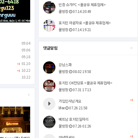
빈증 슈가PC <꿀공유 제휴업체>
꿀방장
07.14 20:49
호치민 마운자로 <꿀공유 제휴업체>
꿀방장
07.14 19:21
09.04
+
댓글알림
09.06
09.18
01.10
강남스파
+1
10.22
꿀방장
08.02 19:58
+1
10.22
호치민 OK전당포 <꿀공유 제휴업체>
꿀방장
07.31 17:13
+
가입인사남겨요
+1
lifee
07.26 21:58
베트남 호치민일자리
꿀방장
07.26 01:26
안녕하세요
+1