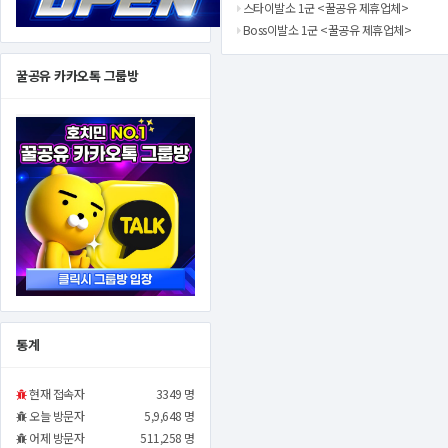
스타이발소 1군 <꿀공유 제휴업체>
Boss이발소 1군 <꿀공유 제휴업체>
꿀공유 카카오톡 그룹방
통계
현재 접속자
3349 명
오늘 방문자
5,9,648 명
어제 방문자
511,258 명