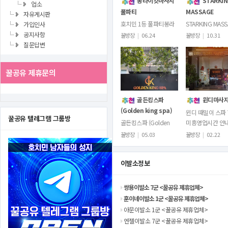
봉라이캇마사지
STARKI
업소
풀파티
MASSAGE
자유게시판
호치민 1등 풀파티봉라
STARKING MAS
가입인사
이캇마사지 Bồng Lai
BY 딸기 1군호치
공지사항
꿀방장
|
06.24
꿀방장
|
10.31
Các재정비후 영업시작
레이스 스타킹입
질문답변
했습니다.한번 방문하시
다!105 Đ. Ký Con
면 재방문률100%현장
Phường Nguyễn 
꿀공유 제휴문의
실물ㅊㅇㅅ사진불가X예
Bình…
약풀이 자주…
골든킹스파
윈디마사
(Golden king spa)
윈디 때밀이 스파 
꿀공유 텔레그램 그룹방
골든킹스파 (Golden
미흥영업시간 안
king spa)호치민에서 최
09:00 ~ 새벽 03
꿀방장
|
05.03
꿀방장
|
02.22
근 오픈한 이색적인 마사
지막타임 : 밤 00:3
지 스파가 있습니다.바로
벽 3시마감)시스템
이발소정보
골든킹스파(Golden
용요금은가게…
king spa)입…
쌍용이발소 7군 <꿀공유 제휴업체>
훈이네이발소 1군 <꿀공유 제휴업체>
아문이발소 1군 <꿀공유 제휴업체>
엔젤이발소 7군 <꿀공유 제휴업체>