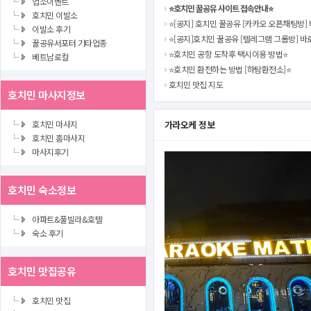
업소이벤트
⭐️호치민 꿀공유 사이트 접속안내⭐️
호치민 이발소
⭐️[공지] 호치민 꿀공유 [카카오 오픈채팅방] 
이발소 후기
⭐️[공지]호치민 꿀공유 [텔레그램 그룹방] 바
꿀공유서포터 기타업종
⭐️호치민 공항 도착후 택시이용 방법⭐️
베트남로컬
⭐️호치민 환전하는 방법 [하탐환전소]⭐️
호치민 맛집 지도
호치민 마사지정보
호치민 마사지
가라오케 정보
호치민 홈마사지
마사지후기
호치민 숙소정보
아파트&풀빌라&호텔
숙소 후기
호치민 맛집공유
호치민 맛집