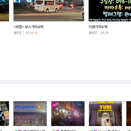
<로컬> 보스가라오케
더원가라오케
꿀방장
|
09.20
꿀방장
|
09.28
+1