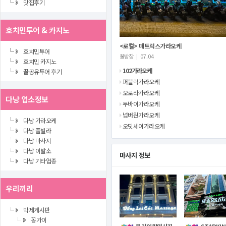
맛집후기
호치민투어 & 카지노
<로컬> 매트릭스가라오케
호치민투어
꿀방장
|
07.04
호치민 카지노
102가라오케
꿀공유투어 후기
퍼블릭가라오케
오로라가라오케
다낭 업소정보
두바이가라오케
넘버원가라오케
다낭 가라오케
오딧세이가라오케
다낭 풀빌라
다낭 마사지
다낭 이발소
마사지 정보
다낭 기타업종
우리끼리
박제게시판
꽁가이