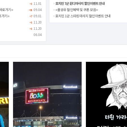
11.01
호치민 7군 윈디마사지 할인이벤트 안내
+1
바로가기⭐️
09.04
⭐️꿀공유 할인혜택 및 쿠폰 모음⭐️
+11
로가기⭐️
09.01
호치민 1군 스타킹마사지 할인이벤트 안내
+7
11.20
+1
11.20
+1
06.04