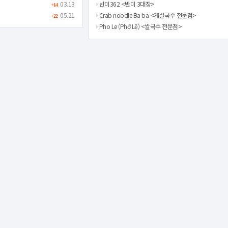
03.13
반미362 <반미 3대장>
+14
05.21
Crab noodle Ba ba <게살국수 전문점>
+22
Pho Le (Phở Lệ) <쌀국수 전문점>