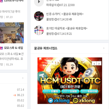
Luna(루나)마사
하루살이
07.21 22:00
나 마사지(7군 푸미
빈증 슈가PC <꿀공유 제휴업체>
주소: 24 Đường số
방장
|
07.23
꿀방장
07.14 20:49
 Tân Phong, Quận 7,
ành phố Hồ Chí
호치민 마운자로 <꿀공유 제휴업체>
nh 한국식 때밀…
꿀방장
07.14 19:21
+
모모스파 & 네일
꿀공유 파트너업소
모모 스파 & 네일★건
마사지안녕하세요. 호
Previous
Next
 No.1등마사지.1군
방장
|
01.29
탄시장옆에 있는 건전
사지모모스파&네일
+
니다.전직원 물리…
07.14
06.23
+3
05.02
05.02