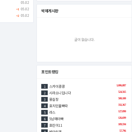
05.02
05.02
+1
박제게시판
05.02
+2
글이 없습니다.
포인트랭킹
스카이콩콩
1,006,887
1
시라소니입니다
524,565
2
뭉실장
500,100
3
호치민물빠따
332,367
4
라스
127,090
5
5남매아빠
126,699
6
호린이11
109,594
7
반야심경
57,796
8