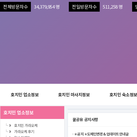
전체방문자수
34,379,954 명
전일방문자수
511,258 명
호치민 업소정보
호치민 마사지정보
호치민 숙소정
호치민 업소정보
꿀공유 공지사항
호치민 가라오케
가라오케 후기
⭐️ 공 지 ⭐️ 도메인변경 & 업데이트 안내글