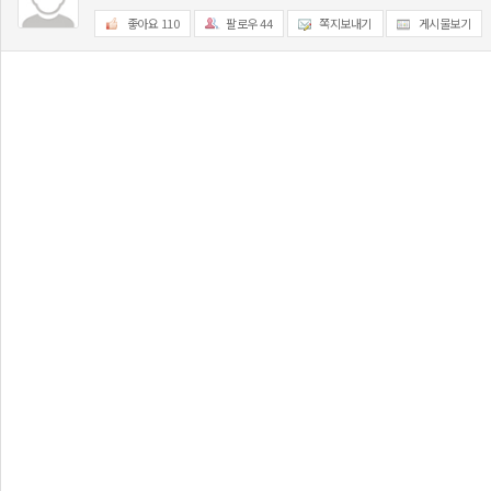
좋아요
110
팔로우
44
쪽지보내기
게시물보기