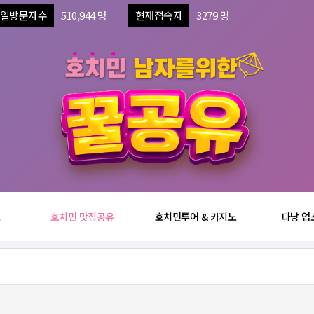
일방문자수
510,944 명
현재접속자
3279 명
보
호치민 맛집공유
호치민투어 & 카지노
다낭 업