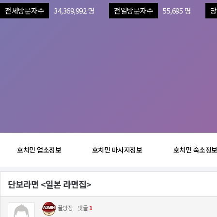
전체방문자수
34,369,992 명
전일방문자수
55,695 명
당
호치민 업소정보
호치민 마사지정보
호치민 숙소정
단보라면 <일본 라면집>
꿀방장
댓글
1