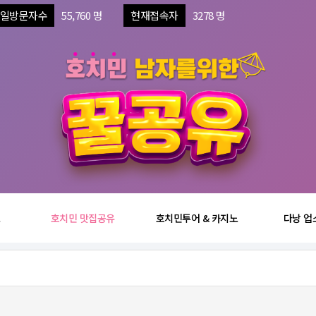
일방문자수
55,760 명
현재접속자
3278 명
보
호치민 맛집공유
호치민투어 & 카지노
다낭 업