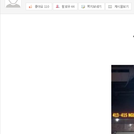
좋아요
110
팔로우
44
쪽지보내기
게시물보기