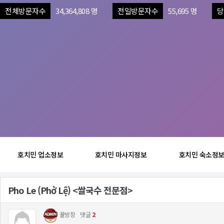
전체방문자수
34,364,808 명
전일방문자수
55,695 명
당
호치민 업소정보
호치민 마사지정보
호치민 숙소정
Pho Le (Phở Lệ) <쌀국수 전문점>
꿀방장
댓글
2