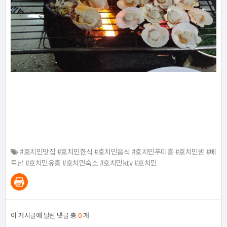
#호치민맛집 #호치민한식 #호치민음식 #호치민푸미흥 #호치민밤 #베
트남 #호치민유흥 #호치민숙소 #호치민ktv #호치민
이 게시글에 달린 댓글 총
0
개