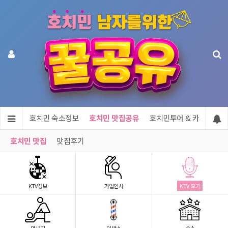
지정보
호치민 숙소정보
호치민 맛집공유
호치민투어 & 카지노
호치민 맛집
맛집후기
KTV정보
가입인사
KTV 후기