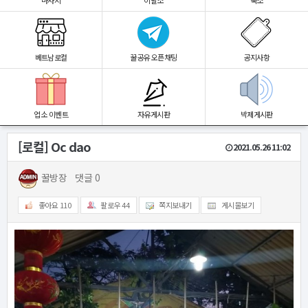
마사지
이발소
숙소
베트남로컬
꿀공유 오픈채팅
공지사항
업소 이벤트
자유게시판
박제게시판
[로컬] Oc dao
2021.05.26 11:02
꿀방장
댓글 0
좋아요
110
팔로우
44
쪽지보내기
게시물보기