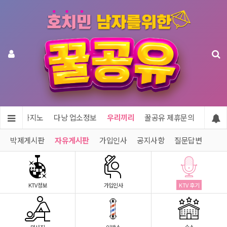
투어 & 카지노
다낭 업소정보
우리끼리
꿀공유 제휴문의
박제게시판
자유게시판
가입인사
공지사항
질문답변
KTV정보
가입인사
KTV 후기