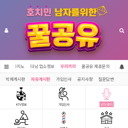
투어 & 카지노
다낭 업소정보
우리끼리
꿀공유 제휴문의
박제게시판
자유게시판
가입인사
공지사항
질문답변
KTV정보
가입인사
KTV 후기