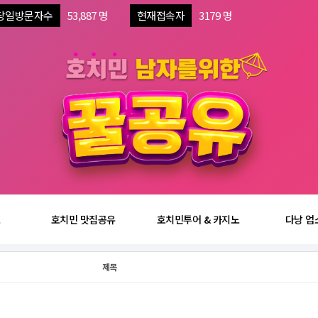
당일방문자수
53,887 명
현재접속자
3179 명
보
호치민 맛집공유
호치민투어 & 카지노
다낭 업
제목