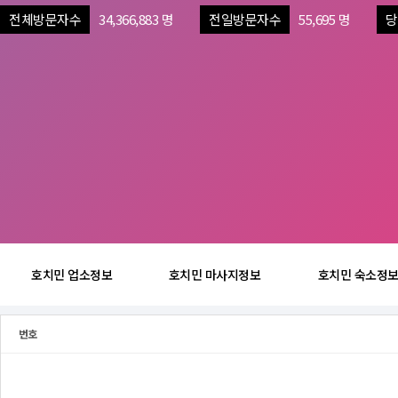
전체방문자수
34,366,883 명
전일방문자수
55,695 명
당
호치민 업소정보
호치민 마사지정보
호치민 숙소정
번호