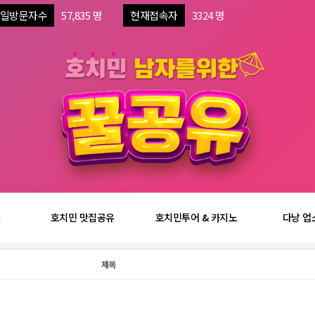
일방문자수
57,835 명
현재접속자
3324 명
보
호치민 맛집공유
호치민투어 & 카지노
다낭 업
제목