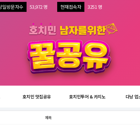
당일방문자수
53,972 명
현재접속자
3251 명
보
호치민 맛집공유
호치민투어 & 카지노
다낭 업
제목