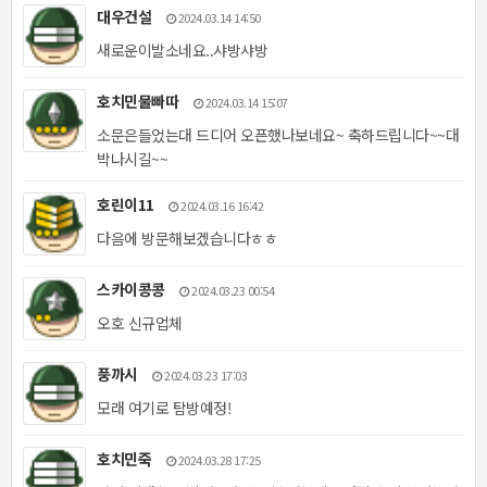
대우건설
2024.03.14 14:50
새로운이발소네요..샤방샤방
호치민물빠따
2024.03.14 15:07
소문은들었는대 드디어 오픈했나보네요~ 축하드립니다~~대
박나시길~~
호린이11
2024.03.16 16:42
다음에 방문해보겠습니다ㅎㅎ
스카이콩콩
2024.03.23 00:54
오호 신규업체
풍까시
2024.03.23 17:03
모래 여기로 탐방예정!
호치민죽
2024.03.28 17:25