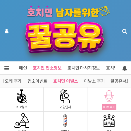
메인
호치민 업소정보
호치민 마사지정보
호치민 숙소정
가라오케 후기
업소이벤트
호치민 이발소
이발소 후기
꿀공유서포
KTV정보
가입인사
KTV 후기