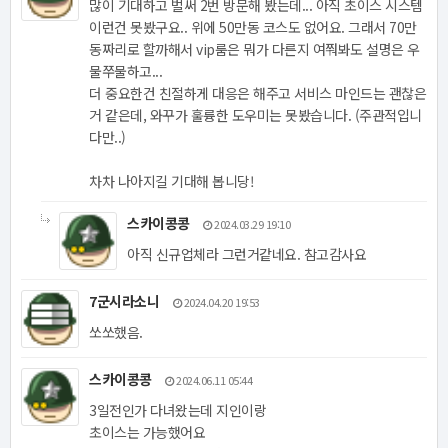
많이 기대하고 벌써 2번 방문해 봤는데... 아직 초이스 시스템
이런건 못봤구요.. 위에 50만동 코스도 없어요. 그래서 70만
동짜리로 할까해서 vip룸은 뭐가 다른지 여쭤봐도 설명은 우
물쭈물하고...
더 중요한건 친절하게 대응은 해주고 서비스 마인드는 괜찮은
거 같은데, 와꾸가 훌륭한 도우미는 못봤습니다. (주관적입니
다만..)
차차 나아지길 기대해 봅니당!
스카이콩콩
2024.03.29 19:10
아직 신규업체라 그런거같네요. 참고감사요
7군시라소니
2024.04.20 19:53
쏘쏘했음.
스카이콩콩
2024.06.11 05:44
3일전인가 다녀왔는데 지인이랑
초이스는 가능했어요