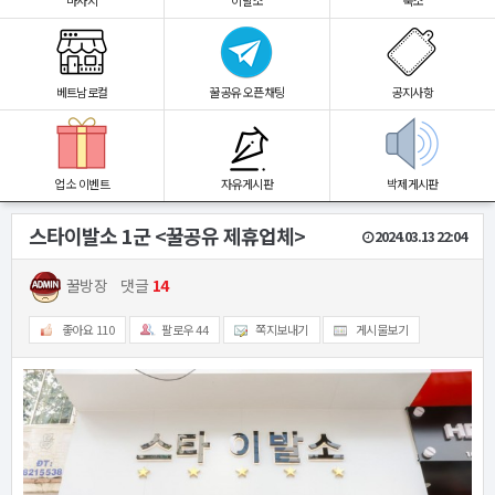
마사지
이발소
숙소
베트남로컬
꿀공유 오픈채팅
공지사항
업소 이벤트
자유게시판
박제게시판
스타이발소 1군 <꿀공유 제휴업체>
2024.03.13 22:04
꿀방장
댓글
14
좋아요
110
팔로우
44
쪽지보내기
게시물보기