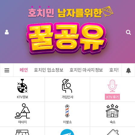
메인
호치민 업소정보
호치민 마사지정보
호치민 숙소정
KTV정보
가입인사
KTV 후기
마사지
이발소
숙소