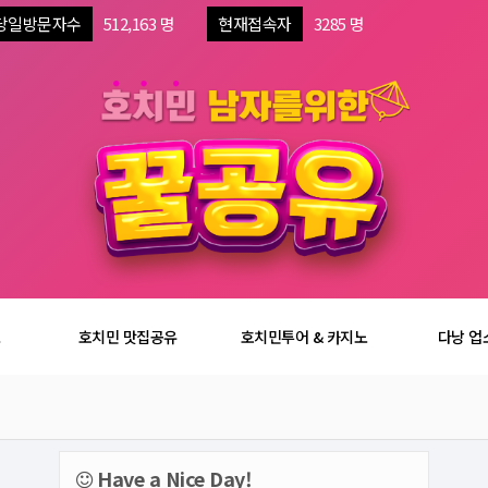
당일방문자수
512,163 명
현재접속자
3285 명
보
호치민 맛집공유
호치민투어 & 카지노
다낭 업
Have a Nice Day!