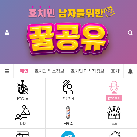
메인
호치민 업소정보
호치민 마사지정보
호치민 숙소정
KTV정보
가입인사
KTV 후기
마사지
이발소
숙소