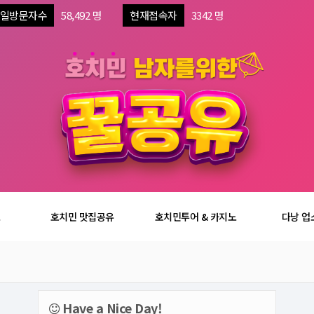
일방문자수
58,492 명
현재접속자
3342 명
보
호치민 맛집공유
호치민투어 & 카지노
다낭 업
Have a Nice Day!