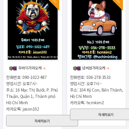
Hot
Hot
두바이가라오케
넘버원가라오케
+1
+1
전화번호: 090-1022-487
전화번호: 036-278-3533
영업시간: 오후7시~
영업시간: 오후7시~
주소: 16 Mạc Thị Bưởi, P. Phú
주소: 104 Ký Con, Bến Thành,
Thuận, Quận 1, Thành phố
Hồ Chí Minh
Hồ Chí Minh
카카오톡: hcmkim2
카카오톡: jason102
자세히보기
자세히보기