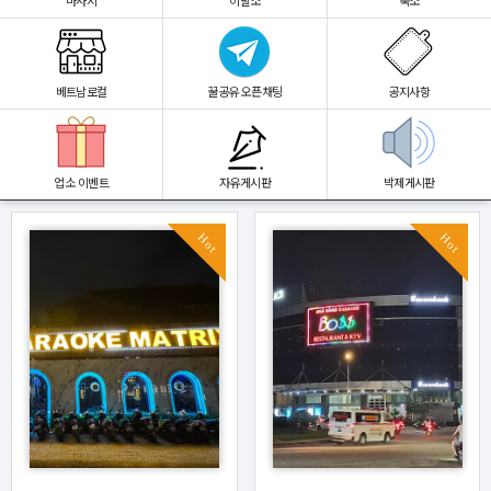
마사지
이발소
숙소
베트남로컬
꿀공유 오픈채팅
공지사항
업소 이벤트
자유게시판
박제게시판
Hot
Hot