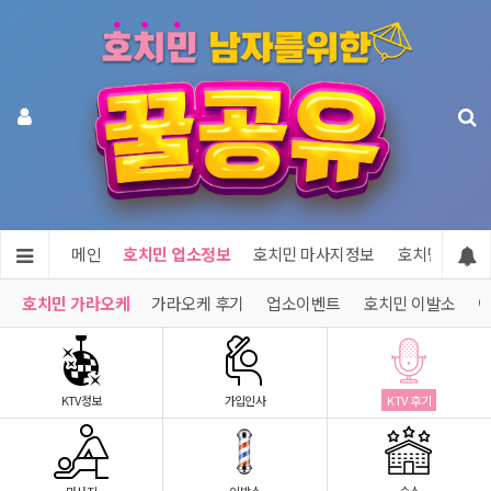
메인
호치민 업소정보
호치민 마사지정보
호치민 숙소정
호치민 가라오케
가라오케 후기
업소이벤트
호치민 이발소
이
KTV정보
가입인사
KTV 후기