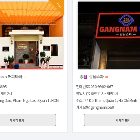
Hot
assa 해피마싸
강남스파
+0
+0
8695
전화번호: 090-9902-667
~새벽2시
영업시간: 오전11시~새벽1시
ng Dau, Pham Ngu Lao, Quan 1, HCM
주소: 77 Đề Thám, Quận 1, Hồ Chí Minh
카카오톡: gangnamspa0
자세히보기
자세히보기