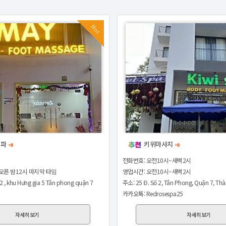
Hot
스파
키위마사지
+0
+0
전화번호: 오전10시~새벽2시
오픈 밤12시 마지막 타임
영업시간: 오전10시~새벽2시
2 , khu Hưng gia 5 Tân phong quận 7
주소: 25 Đ. Số 2, Tân Phong, Quận 7, Thà
9
카카오톡: Redrosespa25
자세히보기
자세히보기