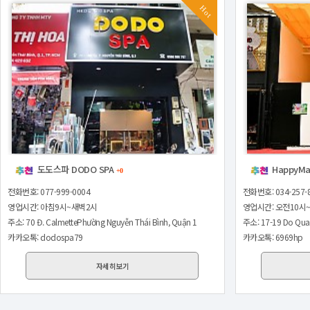
Hot
도도스파 DODO SPA
HappyM
+0
전화번호: 077-999-0004
전화번호: 034-257-
영업시간: 아침9시~새벽2시
영업시간: 오전10시
주소: 70 Đ. CalmettePhường Nguyễn Thái Bình, Quận 1
주소: 17-19 Do Qua
카카오톡: dodospa79
카카오톡: 6969hp
자세히보기