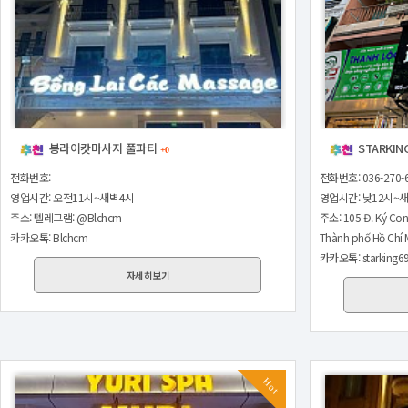
봉라이캇마사지 풀파티
STARKIN
+0
전화번호:
전화번호: 036-270-
영업시간: 오전11시~새벽4시
영업시간: 낮12시~
주소: 텔레그램: @Blchcm
주소: 105 Đ. Ký Con
카카오톡: Blchcm
Thành phố Hồ Chí 
카카오톡: starking6
자세히보기
Hot