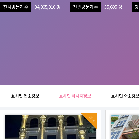
전체방문자수
34,365,310 명
전일방문자수
55,695 명
당
호치민 업소정보
호치민 마사지정보
호치민 숙소정
Hot