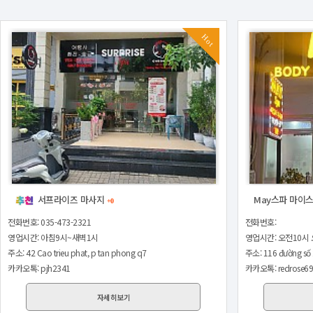
Hot
서프라이즈 마사지
May스파 마이
+0
전화번호:
전화번호: 035-473-2321
영업시간: 오전10시 
영업시간: 아침9시~새벽1시
주소: 116 đường số 
주소: 42 Cao trieu phat, p tan phong q7
카카오톡: redrose6
카카오톡: pjh2341
자세히보기