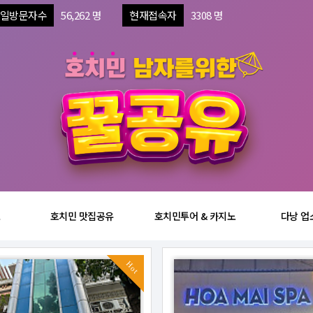
일방문자수
56,262 명
현재접속자
3308 명
보
호치민 맛집공유
호치민투어 & 카지노
다낭 업
Hot