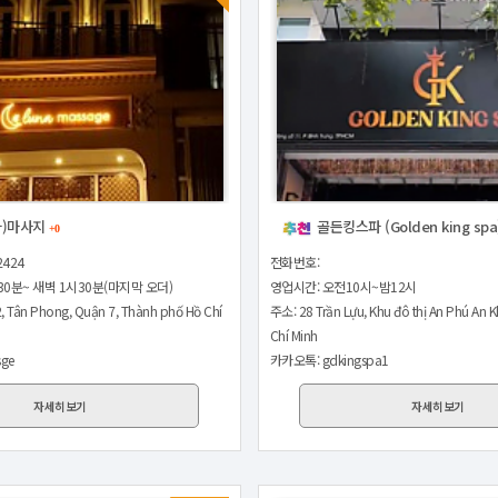
나)마사지
골든킹스파 (Golden king spa
+0
2424
전화번호:
30분~ 새벽 1시30분(마지막 오더)
영업시간: 오전10시~밤12시
, Tân Phong, Quận 7, Thành phố Hồ Chí
주소: 28 Trần Lựu, Khu đô thị An Phú An 
Chí Minh
ge
카카오톡: gdkingspa1
자세히보기
자세히보기