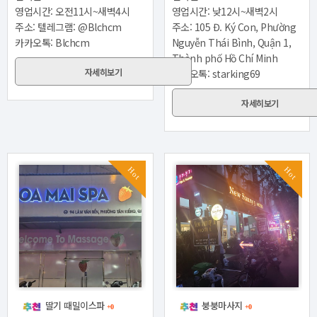
영업시간: 오전11시~새벽4시
영업시간: 낮12시~새벽2시
주소: 텔레그램: @Blchcm
주소: 105 Đ. Ký Con, Phường
카카오톡: Blchcm
Nguyễn Thái Bình, Quận 1,
Thành phố Hồ Chí Minh
자세히보기
카카오톡: starking69
자세히보기
Hot
Hot
딸기 때밀이스파
붕붕마사지
+0
+0