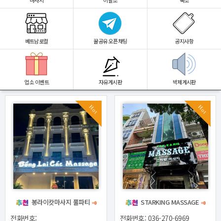
마사지
이발소
숙소
베트남로컬
꿀공유 오픈채팅
공지사항
업소 이벤트
자유게시판
박제게시판
Hot
Hot
봉라이캇마사지 풀파티
STARKING MASSAGE
+0
+0
전화번호:
전화번호: 036-270-6969