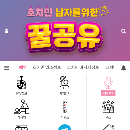
메인
호치민 업소정보
호치민 마사지정보
호치민 숙소정
KTV정보
가입인사
KTV 후기
마사지
이발소
숙소