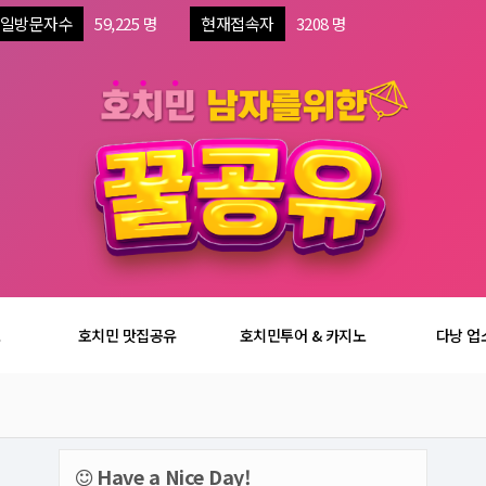
일방문자수
59,225 명
현재접속자
3208 명
보
호치민 맛집공유
호치민투어 & 카지노
다낭 업
Have a Nice Day!