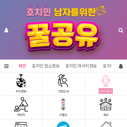
메인
호치민 업소정보
호치민 마사지정보
호치민 숙소정
KTV정보
가입인사
KTV 후기
마사지
이발소
숙소