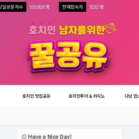
당일방문자수
510,818 명
현재접속자
3232 명
보
호치민 맛집공유
호치민투어 & 카지노
다낭 업
Have a Nice Day!