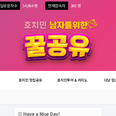
일방문자수
54,964 명
현재접속자
365 명
보
호치민 맛집공유
호치민투어 & 카지노
다낭 업
Have a Nice Day!