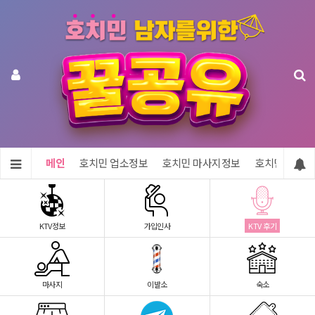
메인
호치민 업소정보
호치민 마사지정보
호치민 숙소정
KTV정보
가입인사
KTV 후기
마사지
이발소
숙소