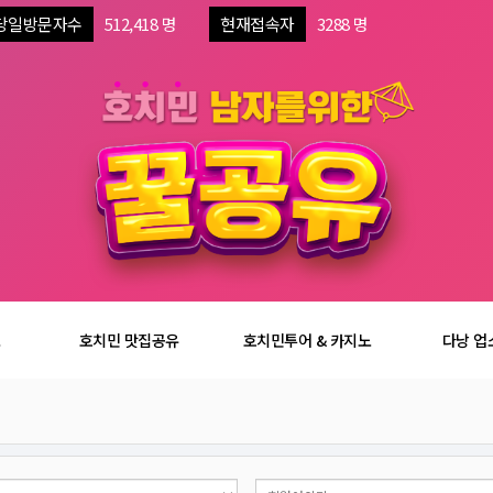
당일방문자수
512,418 명
현재접속자
3288 명
보
호치민 맛집공유
호치민투어 & 카지노
다낭 업