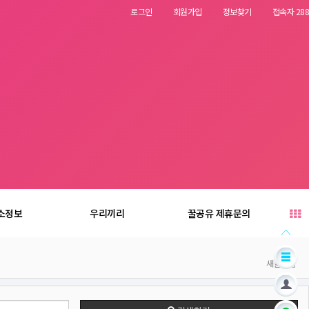
로그인
회원가입
정보찾기
접속자 288
소정보
우리끼리
꿀공유 제휴문의
새글모음