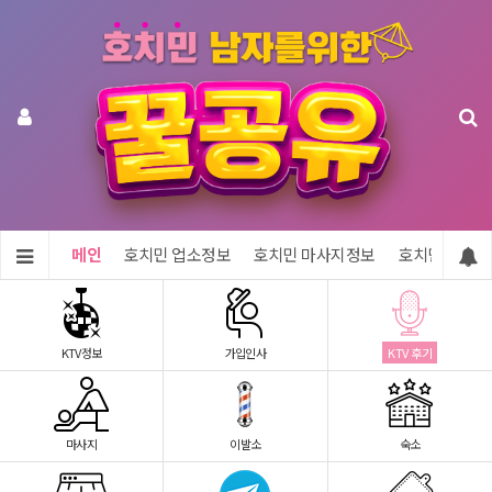
메인
호치민 업소정보
호치민 마사지정보
호치민 숙소정
KTV정보
가입인사
KTV 후기
마사지
이발소
숙소