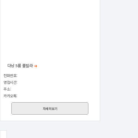
다낭 5룸 풀빌라
+0
전화번호:
영업시간:
주소:
카카오톡:
자세히보기