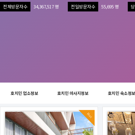
전체방문자수
34,367,517 명
전일방문자수
55,695 명
당
호치민 업소정보
호치민 마사지정보
호치민 숙소정
Hot