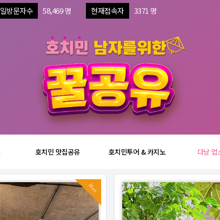
일방문자수
58,469 명
현재접속자
3371 명
보
호치민 맛집공유
호치민투어 & 카지노
다낭 업
Hot