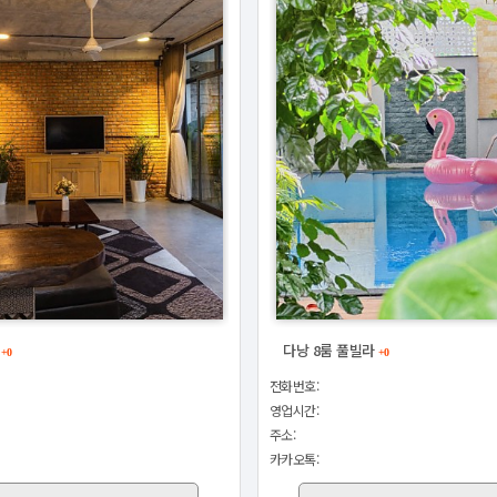
라
다낭 8룸 풀빌라
+0
+0
전화번호:
영업시간:
주소:
카카오톡: