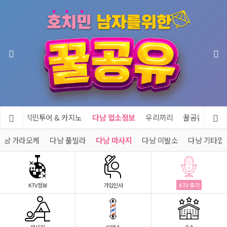
공유
호치민투어 & 카지노
다낭 업소정보
우리끼리
꿀공유 제휴문
다낭 가라오케
다낭 풀빌라
다낭 마사지
다낭 이발소
다낭 기타업
KTV정보
가입인사
KTV 후기