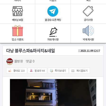
마사지
이발소
숙소
베트남로컬
꿀공유 오픈채팅
공지사항
업소 이벤트
자유게시판
박제게시판
다낭 블루스파&마사지&네일
2023.11.09 12:17
꿀방장
댓글 0
좋아요
110
팔로우
44
쪽지보내기
게시물보기