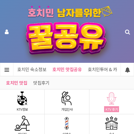
지정보
호치민 숙소정보
호치민 맛집공유
호치민투어 & 카지노
호치민 맛집
맛집후기
KTV정보
가입인사
KTV 후기