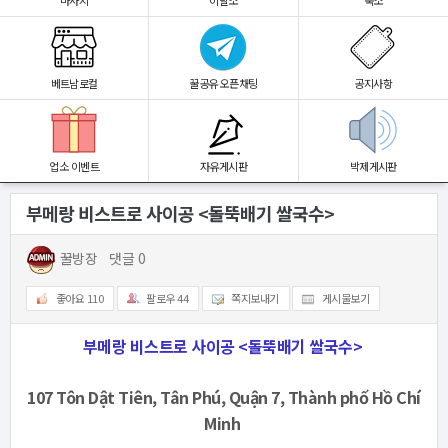
마사지
이발소
숙소
베트남로컬
꿀공유 오픈채팅
공지사항
업소 이벤트
자유게시판
박제게시판
부메랑 비스트로 사이공 <돌뚝배기 쌀국수>
2023.05.02 03:05
꿀방장
댓글 0
좋아요
110
팔로우
44
쪽지보내기
게시물보기
부메랑 비스트로 사이공 <돌뚝배기 쌀국수>
107 Tôn Dật Tiên, Tân Phú, Quận 7, Thành phố Hồ Chí
Minh