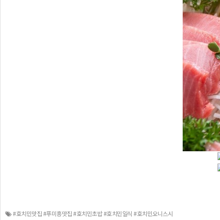
#호치민맛집 #푸미흥맛집 #호치민초밥 #호치민일식 #호치민오니스시