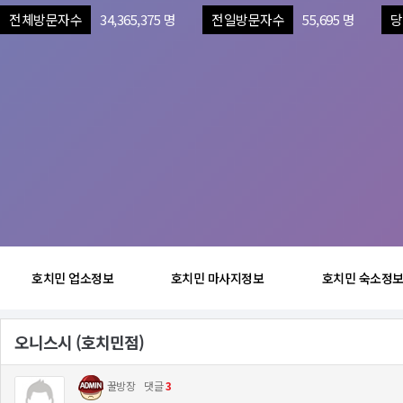
전체방문자수
34,365,375 명
전일방문자수
55,695 명
당
호치민 업소정보
호치민 마사지정보
호치민 숙소정
오니스시 (호치민점)
꿀방장
댓글
3