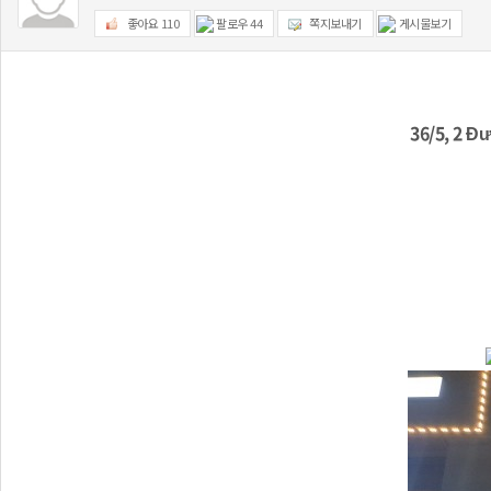
좋아요
110
팔로우
44
쪽지보내기
게시물보기
36/5, 2 Đ