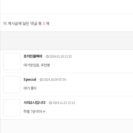
이 게시글에 달린 댓글 총
3
개
호치민물빠따
2024.01.10 21:32
여기맛있음. 추천쾅
Special
2024.10.09 07:39
여기 좋지
시라소니입니다
2024.11.23 12:12
하필 7군이야 ㅠ