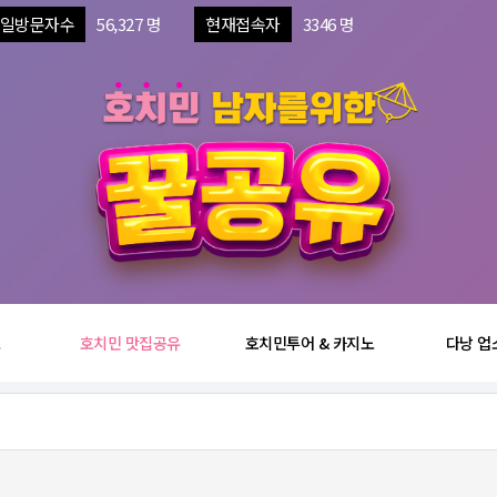
일방문자수
56,327 명
현재접속자
3346 명
보
호치민 맛집공유
호치민투어 & 카지노
다낭 업