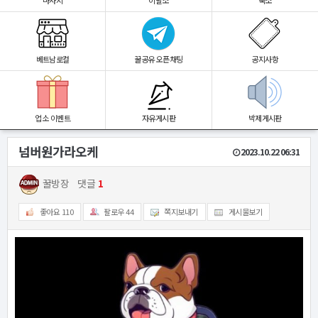
마사지
이발소
숙소
베트남로컬
꿀공유 오픈채팅
공지사항
업소 이벤트
자유게시판
박제게시판
넘버원가라오케
2023.10.22 06:31
꿀방장
댓글
1
좋아요
110
팔로우
44
쪽지보내기
게시물보기