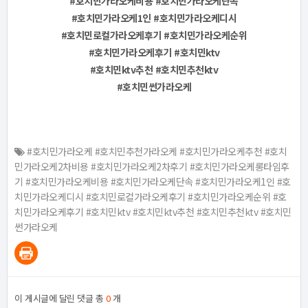
#호치민가라오케비용
#호치민가라오케단속
#호치민가라오케1인
#호치민가라오케디시
#호치민로컬가라오케후기
#호치민가라오케순위
#호치민가라오케후기
#호치민ktv
#호치민ktv추천
#호치민추천ktv
#호치민썬가라오케
#호치민가라오케 #호치민추천가라오케 #호치민가라오케추천 #호치
민가라오케2차비용 #호치민가라오케2차후기 #호치민가라오케롱타임후
기 #호치민가라오케비용 #호치민가라오케단속 #호치민가라오케1인 #호
치민가라오케디시 #호치민로컬가라오케후기 #호치민가라오케순위 #호
치민가라오케후기 #호치민ktv #호치민ktv추천 #호치민추천ktv #호치민
썬가라오케
이 게시글에 달린 댓글 총
0
개