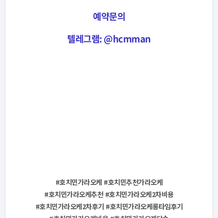
예약문의
텔레그램: @hcmman
#호치민가라오케
#호치민추천가라오케
#호치민가라오케추천
#호치민가라오케2차비용
#호치민가라오케2차후기
#호치민가라오케롱타임후기