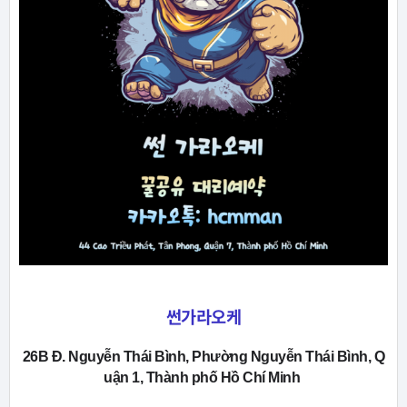
썬가라오케
26B Đ. Nguyễn Thái Bình, Phường Nguyễn Thái Bình, Q
uận 1, Thành phố Hồ Chí Minh