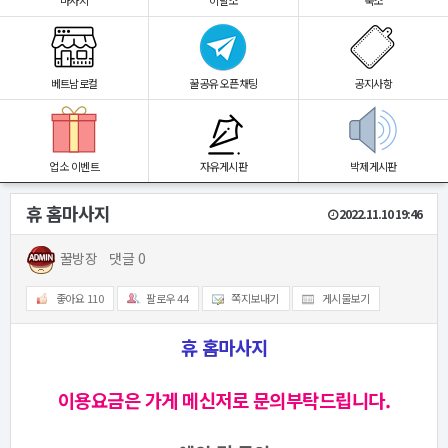
마사지
이발소
숙소
베트남로컬
꿀공유 오픈채팅
공지사항
업소 이벤트
자유게시판
박제게시판
휴 홈마사지
2022.11.10 19:46
꿀방장
댓글 0
좋아요
110
팔로우
44
쪽지보내기
게시물보기
휴 홈마사지
이용요금은 가게 메신저로 문의부탁드립니다.