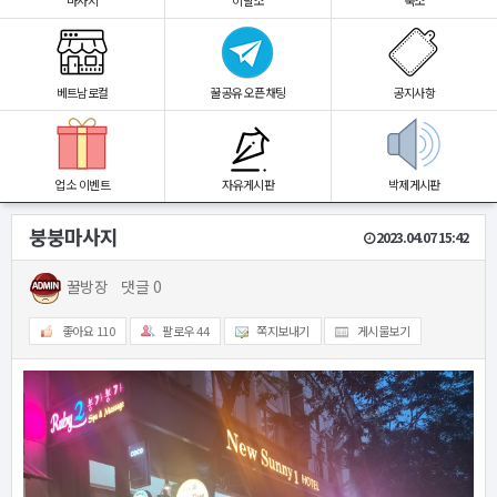
마사지
이발소
숙소
베트남로컬
꿀공유 오픈채팅
공지사항
업소 이벤트
자유게시판
박제게시판
붕붕마사지
2023.04.07 15:42
꿀방장
댓글 0
좋아요
110
팔로우
44
쪽지보내기
게시물보기